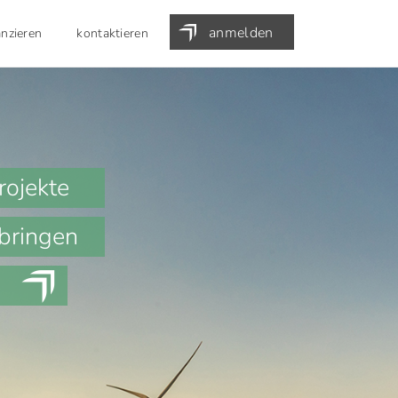
anmelden
anzieren
kontaktieren
rojekte
 bringen
.