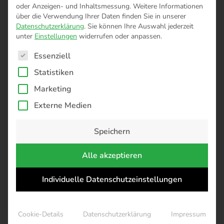
oder Anzeigen- und Inhaltsmessung.
Weitere Informationen
über die Verwendung Ihrer Daten finden Sie in unserer
Passwort vergessen?
Datenschutzerklärung
.
Sie können Ihre Auswahl jederzeit
unter
Einstellungen
widerrufen oder anpassen.
Es folgt eine Liste der Service-Gruppen, für die eine Einwilligung 
Essenziell
Noch kein ecozins-Kundenkonto?
Statistiken
Marketing
Ihre Vorteile bei ecozins
Doppelte Rendite durch nachhaltige
Externe Medien
Geldanlagen
Jederzeit ressourcenschonend von
Speichern
Zuhause aus investieren
Gebührenfrei registrieren und
Alle akzeptieren
investieren
Individuelle Datenschutzeinstellungen
kostenlos registrieren
Cookie-Details
Datenschutzerklärung
Impressum