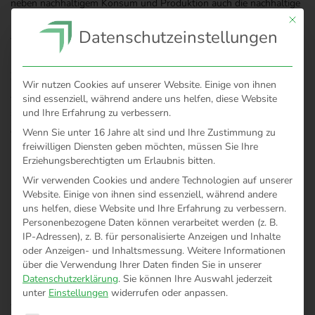
neben
nachhaltige
m
Konsum
und
Produktion
auch
die nachhaltige
Mit di
Bewirtschaftung natürliche
r
Ressourcen
. Die Verschärfung
Datenschutzeinstellungen
von
Maßnahmen gegen den Klimawandel
sollen
bisherige
Entwicklungserfolge
schützen
und
die Gefährdung von
Zukunftsaussichten
aller Länder
reduzieren
.
Es ist unsere
Wir nutzen Cookies auf unserer Website. Einige von ihnen
Aufgabe
den Planeten
für künftige Generationen
zu
sind essenziell, während andere uns helfen, diese Website
schützen
und
ihnen
ein gutes Leben in einer intakten Umwelt
zu
und Ihre Erfahrung zu verbessern.
ermöglichen
.
Das beinhaltet eine
nachhaltige Nutzung von Meeren
Wenn Sie unter 16 Jahre alt sind und Ihre Zustimmung zu
freiwilligen Diensten geben möchten, müssen Sie Ihre
und Ozeanen, de
n
Erhalt von Ökosystemen und Biodiversität, die
Erziehungsberechtigten um Erlaubnis bitten.
Bekämpfung des Klimawandels sowie ein nachhaltiger Umgang
Wir verwenden Cookies und andere Technologien auf unserer
mit natürlichen Ressourcen.
Website. Einige von ihnen sind essenziell, während andere
uns helfen, diese Website und Ihre Erfahrung zu verbessern.
Personenbezogene Daten können verarbeitet werden (z. B.
Peace –
Frieden schaffen:
IP-Adressen), z. B. für personalisierte Anzeigen und Inhalte
In der Agenda 2030 heißt e
s
: „Ohne Frieden kann es keine
oder Anzeigen- und Inhaltsmessung.
Weitere Informationen
über die Verwendung Ihrer Daten finden Sie in unserer
nachhaltige Entwicklung geben und ohne nachhaltige Entwicklung
Datenschutzerklärung
.
Sie können Ihre Auswahl jederzeit
keinen Frieden.“
Alle Menschen
haben
ein Recht darauf,
ohne
unter
Einstellungen
widerrufen oder anpassen.
Angst und Gewalt
in einer friedlichen, sicheren und inklusiven