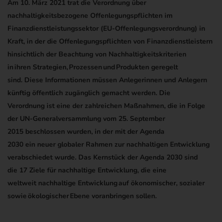
Am 10. März 2021 t
rat die
Verordnung über
nachhaltigkeitsbezogene Offenlegungspflichten im
Finanzdienstleistungssektor (EU-Offenlegungsverordnung)
in
Kraft, in der
die Offenlegungspflichten von
Finanzdienstleistern
hinsichtlich
der
Beachtung von Nachhaltigkeitskriterien
in
ihren
Strategien, Prozessen und Produkten
geregelt
sind.
Diese Informationen müssen Anlegerinnen und Anlegern
künftig öffentlich zugänglich gemacht werden.
Die
Verordnung
ist eine der zahlreichen Maßnahmen, die
in Folge
der UN-Generalversammlung vom
25. September
2015
beschlossen
wurden
, in der mit der Agenda
2030
ei
n
neue
r
globale
r
Rahmen zur nachhaltigen Entwicklung
verabschiedet
wurde. D
as
Kernstück d
er
Agenda 2030
sind
die
17
Ziele
für nachhaltige Entwicklung
, die
ei
ne
weltweit
nachhaltige Entwicklung
auf ökonomischer, sozialer
sowie
ökologischer
Ebene voranbringen sollen.