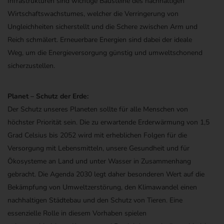
Infrastrukturen sind wichtige Bausteine des n
achhaltigen
Wirtschaftswachstumes
, welcher die Verringerung von
Ungleichheiten sicherstellt und die
Schere zwischen Arm und
Reich
schmälert.
E
rneuerbare
Energien
sind
dabei der
ideale
Weg
,
um die Energieversorgung günstig und
umweltschonend
sicherzustellen.
Planet –
Schutz der Erde:
Der Schutz unseres Planeten
sollte für alle Menschen von
höchster Priorität sein. Die zu erwartende Erderwärmung von 1,5
Grad Celsius bis 2052 wird
mit
erhebliche
n
Folgen für die
Versorgung mit Lebensmitteln, unsere Gesundheit
und für
Ökosysteme an Land und unter Wasser in Zusammenhang
gebracht. Die Agenda 2030 legt daher besonderen Wert auf die
Bekämpfung von Umweltzerstörung, den Klimawandel einen
nachhaltigen Städtebau und den Schutz von Tieren. Eine
essenzielle Rolle in diesem Vorhaben spielen