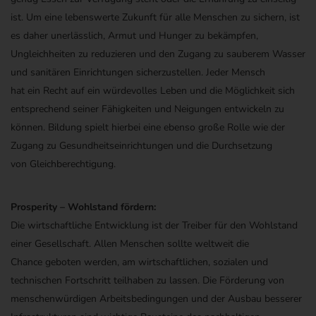
ist.
Um
eine lebenswerte Zukunft
für alle Menschen zu sichern
,
ist
e
s
daher
unerlässlich
,
Armut und Hunger zu bekämpfen
,
Ungleichheiten zu reduzieren
und den Zugang zu sauberem Wasser
und sanitären Einrichtungen sicherzustellen.
Jeder
Mensc
h
hat
ein
Recht auf ein würdevolles Leben und die Möglichkeit sich
entsprechend seiner Fähigkeiten und Neigungen entwickeln zu
können.
B
il
d
ung
spielt hierbei eine ebenso
große Rolle
wie
der
Zugang zu Gesundheitseinrichtungen und die Durchsetzung
von
Gleichberechtigung.
Prosperity
–
Wohlstand
fördern:
Die wirtschaftliche Entwicklung ist der Treiber für den Wohlstand
einer Gesellschaft. A
llen Menschen
sollte
weltweit die
Chance
geboten werden
, am wirtschaftlichen, sozialen und
technischen Fortschritt teil
haben zu
lassen
.
Die Förderung von
m
enschenwürdige
n
Arbeit
sbedingungen und der Ausbau besserer