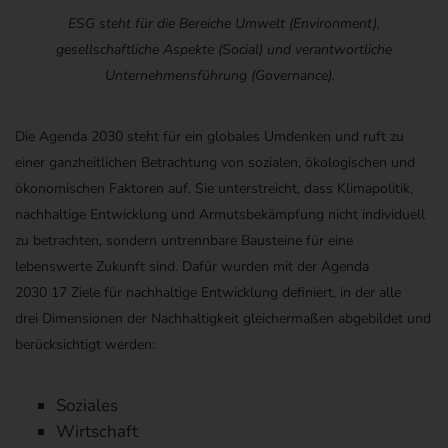
ESG steht für die Bereiche Umwelt (Environment),
gesellschaftliche Aspekte (
Social
) und verantwortliche
Unternehmensführung (
Governance
).
Die
Agenda 2030 steht für ein globales Umdenken und ruft zu
einer ganzheitlichen Betrachtung von sozialen, ökologischen und
ökonomischen Faktoren auf
. Sie unterstreicht, dass Klimapolitik,
nachhaltige Entwicklung und Armutsbekämpfung nicht individuell
zu betrachten, sondern untrennbare Bausteine fü
r eine
lebenswerte Zukunft
sind
.
Dafür wurden mit der
Agenda
2030
17
Ziele
für nachhaltige Entwicklung
definiert,
in der
alle
drei
Dimensionen
der Nachhaltigkeit
gleichermaßen
ab
ge
bild
et und
berücksichtigt werden
:
Soziales
Wirtschaft