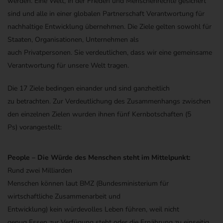
werden. Eine Welt, in der Frieden und Menschenrechte gesichert
sind und alle in einer globalen Partnerschaft Verantwortung für
nachhaltige Entwicklung übernehmen.
Die Ziele
gelten
sowohl
für
Staaten
, Organisationen, Unternehmen
als
auch
Privatpersonen.
Sie
verdeutlichen,
dass wir eine gemeinsame
Verantwortung für
unsere
Welt tragen.
Die 17 Ziele bedingen einander und sind ganzheitlich
zu
b
etrachten.
Z
ur
Verdeutlichung des Zusammenhangs
zwischen
den einzelnen Zielen
wurden ihnen
fünf Kernbotschaften
(5
Ps)
vorangestellt:
People –
Die Würde des
Menschen
steht im Mittelpunkt
:
Rund zwei Milliarden
Menschen
können
laut
BMZ
(
Bundesministerium für
wirtschaftliche Zusammenarbeit und
Entwicklung
)
kein
w
ürdevoll
es Leben führen
, weil nicht
genug
E
ssen zur Verfügung steht oder die Ernährung zu einseitig